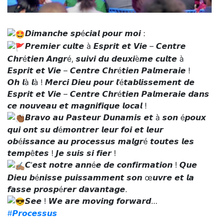
𝘿𝙞𝙢𝙖𝙣𝙘𝙝𝙚 𝙨𝙥é𝙘𝙞𝙖𝙡 𝙥𝙤𝙪𝙧 𝙢𝙤𝙞 :
𝙋𝙧𝙚𝙢𝙞𝙚𝙧 𝙘𝙪𝙡𝙩𝙚 à 𝙀𝙨𝙥𝙧𝙞𝙩 𝙚𝙩 𝙑𝙞𝙚 – 𝘾𝙚𝙣𝙩𝙧𝙚
𝘾𝙝𝙧é𝙩𝙞𝙚𝙣 𝘼𝙣𝙜𝙧é, 𝙨𝙪𝙞𝙫𝙞 𝙙𝙪 𝙙𝙚𝙪𝙭𝙞è𝙢𝙚 𝙘𝙪𝙡𝙩𝙚 à
𝙀𝙨𝙥𝙧𝙞𝙩 𝙚𝙩 𝙑𝙞𝙚 – 𝘾𝙚𝙣𝙩𝙧𝙚 𝘾𝙝𝙧é𝙩𝙞𝙚𝙣 𝙋𝙖𝙡𝙢𝙚𝙧𝙖𝙞𝙚 !
𝙊𝙝 𝙡à 𝙡à ! 𝙈𝙚𝙧𝙘𝙞 𝘿𝙞𝙚𝙪 𝙥𝙤𝙪𝙧 𝙡’é𝙩𝙖𝙗𝙡𝙞𝙨𝙨𝙚𝙢𝙚𝙣𝙩 𝙙𝙚
𝙀𝙨𝙥𝙧𝙞𝙩 𝙚𝙩 𝙑𝙞𝙚 – 𝘾𝙚𝙣𝙩𝙧𝙚 𝘾𝙝𝙧é𝙩𝙞𝙚𝙣 𝙋𝙖𝙡𝙢𝙚𝙧𝙖𝙞𝙚 𝙙𝙖𝙣𝙨
𝙘𝙚 𝙣𝙤𝙪𝙫𝙚𝙖𝙪 𝙚𝙩 𝙢𝙖𝙜𝙣𝙞𝙛𝙞𝙦𝙪𝙚 𝙡𝙤𝙘𝙖𝙡 !
𝘽𝙧𝙖𝙫𝙤 𝙖𝙪 𝙋𝙖𝙨𝙩𝙚𝙪𝙧 𝘿𝙪𝙣𝙖𝙢𝙞𝙨 𝙚𝙩 à 𝙨𝙤𝙣 é𝙥𝙤𝙪𝙭
𝙦𝙪𝙞 𝙤𝙣𝙩 𝙨𝙪 𝙙é𝙢𝙤𝙣𝙩𝙧𝙚𝙧 𝙡𝙚𝙪𝙧 𝙛𝙤𝙞 𝙚𝙩 𝙡𝙚𝙪𝙧
𝙤𝙗é𝙞𝙨𝙨𝙖𝙣𝙘𝙚 𝙖𝙪 𝙥𝙧𝙤𝙘𝙚𝙨𝙨𝙪𝙨 𝙢𝙖𝙡𝙜𝙧é 𝙩𝙤𝙪𝙩𝙚𝙨 𝙡𝙚𝙨
𝙩𝙚𝙢𝙥ê𝙩𝙚𝙨 ! 𝙅𝙚 𝙨𝙪𝙞𝙨 𝙨𝙞 𝙛𝙞𝙚𝙧 !
𝘾’𝙚𝙨𝙩 𝙣𝙤𝙩𝙧𝙚 𝙖𝙣𝙣é𝙚 𝙙𝙚 𝙘𝙤𝙣𝙛𝙞𝙧𝙢𝙖𝙩𝙞𝙤𝙣 ! 𝙌𝙪𝙚
𝘿𝙞𝙚𝙪 𝙗é𝙣𝙞𝙨𝙨𝙚 𝙥𝙪𝙞𝙨𝙨𝙖𝙢𝙢𝙚𝙣𝙩 𝙨𝙤𝙣 œ𝙪𝙫𝙧𝙚 𝙚𝙩 𝙡𝙖
𝙛𝙖𝙨𝙨𝙚 𝙥𝙧𝙤𝙨𝙥é𝙧𝙚𝙧 𝙙𝙖𝙫𝙖𝙣𝙩𝙖𝙜𝙚.
𝙎𝙚𝙚 ! 𝙒𝙚 𝙖𝙧𝙚 𝙢𝙤𝙫𝙞𝙣𝙜 𝙛𝙤𝙧𝙬𝙖𝙧𝙙…
#𝙋𝙧𝙤𝙘𝙚𝙨𝙨𝙪𝙨