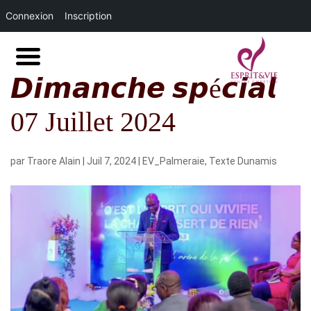
Connexion
Inscription
𝘿𝙞𝙢𝙖𝙣𝙘𝙝𝙚 𝙨𝙥é𝙘𝙞𝙖𝙡
07 Juillet 2024
par
Traore Alain
|
Juil 7, 2024
|
EV_Palmeraie
,
Texte Dunamis