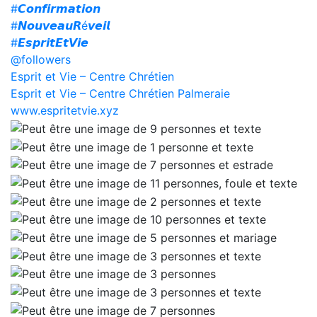
#𝘾𝙤𝙣𝙛𝙞𝙧𝙢𝙖𝙩𝙞𝙤𝙣
#𝙉𝙤𝙪𝙫𝙚𝙖𝙪𝙍é𝙫𝙚𝙞𝙡
#𝙀𝙨𝙥𝙧𝙞𝙩𝙀𝙩𝙑𝙞𝙚
@followers
Esprit et Vie – Centre Chrétien
Esprit et Vie – Centre Chrétien Palmeraie
www.espritetvie.xyz