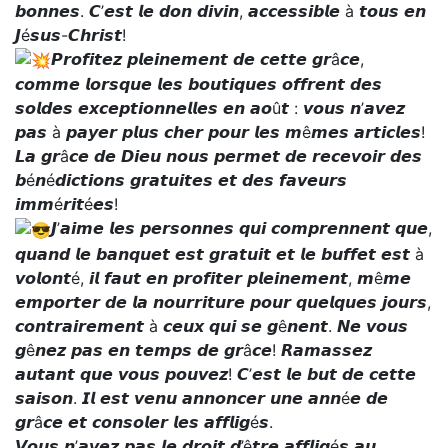
𝙗𝙤𝙣𝙣𝙚𝙨. 𝘾’𝙚𝙨𝙩 𝙡𝙚 𝙙𝙤𝙣 𝙙𝙞𝙫𝙞𝙣, 𝙖𝙘𝙘𝙚𝙨𝙨𝙞𝙗𝙡𝙚 à 𝙩𝙤𝙪𝙨 𝙚𝙣
𝙅é𝙨𝙪𝙨-𝘾𝙝𝙧𝙞𝙨𝙩!
𝙋𝙧𝙤𝙛𝙞𝙩𝙚𝙯 𝙥𝙡𝙚𝙞𝙣𝙚𝙢𝙚𝙣𝙩 𝙙𝙚 𝙘𝙚𝙩𝙩𝙚 𝙜𝙧â𝙘𝙚,
𝙘𝙤𝙢𝙢𝙚 𝙡𝙤𝙧𝙨𝙦𝙪𝙚 𝙡𝙚𝙨 𝙗𝙤𝙪𝙩𝙞𝙦𝙪𝙚𝙨 𝙤𝙛𝙛𝙧𝙚𝙣𝙩 𝙙𝙚𝙨
𝙨𝙤𝙡𝙙𝙚𝙨 𝙚𝙭𝙘𝙚𝙥𝙩𝙞𝙤𝙣𝙣𝙚𝙡𝙡𝙚𝙨 𝙚𝙣 𝙖𝙤û𝙩 : 𝙫𝙤𝙪𝙨 𝙣’𝙖𝙫𝙚𝙯
𝙥𝙖𝙨 à 𝙥𝙖𝙮𝙚𝙧 𝙥𝙡𝙪𝙨 𝙘𝙝𝙚𝙧 𝙥𝙤𝙪𝙧 𝙡𝙚𝙨 𝙢ê𝙢𝙚𝙨 𝙖𝙧𝙩𝙞𝙘𝙡𝙚𝙨!
𝙇𝙖 𝙜𝙧â𝙘𝙚 𝙙𝙚 𝘿𝙞𝙚𝙪 𝙣𝙤𝙪𝙨 𝙥𝙚𝙧𝙢𝙚𝙩 𝙙𝙚 𝙧𝙚𝙘𝙚𝙫𝙤𝙞𝙧 𝙙𝙚𝙨
𝙗é𝙣é𝙙𝙞𝙘𝙩𝙞𝙤𝙣𝙨 𝙜𝙧𝙖𝙩𝙪𝙞𝙩𝙚𝙨 𝙚𝙩 𝙙𝙚𝙨 𝙛𝙖𝙫𝙚𝙪𝙧𝙨
𝙞𝙢𝙢é𝙧𝙞𝙩é𝙚𝙨!
𝙅’𝙖𝙞𝙢𝙚 𝙡𝙚𝙨 𝙥𝙚𝙧𝙨𝙤𝙣𝙣𝙚𝙨 𝙦𝙪𝙞 𝙘𝙤𝙢𝙥𝙧𝙚𝙣𝙣𝙚𝙣𝙩 𝙦𝙪𝙚,
𝙦𝙪𝙖𝙣𝙙 𝙡𝙚 𝙗𝙖𝙣𝙦𝙪𝙚𝙩 𝙚𝙨𝙩 𝙜𝙧𝙖𝙩𝙪𝙞𝙩 𝙚𝙩 𝙡𝙚 𝙗𝙪𝙛𝙛𝙚𝙩 𝙚𝙨𝙩 à
𝙫𝙤𝙡𝙤𝙣𝙩é, 𝙞𝙡 𝙛𝙖𝙪𝙩 𝙚𝙣 𝙥𝙧𝙤𝙛𝙞𝙩𝙚𝙧 𝙥𝙡𝙚𝙞𝙣𝙚𝙢𝙚𝙣𝙩, 𝙢ê𝙢𝙚
𝙚𝙢𝙥𝙤𝙧𝙩𝙚𝙧 𝙙𝙚 𝙡𝙖 𝙣𝙤𝙪𝙧𝙧𝙞𝙩𝙪𝙧𝙚 𝙥𝙤𝙪𝙧 𝙦𝙪𝙚𝙡𝙦𝙪𝙚𝙨 𝙟𝙤𝙪𝙧𝙨,
𝙘𝙤𝙣𝙩𝙧𝙖𝙞𝙧𝙚𝙢𝙚𝙣𝙩 à 𝙘𝙚𝙪𝙭 𝙦𝙪𝙞 𝙨𝙚 𝙜ê𝙣𝙚𝙣𝙩. 𝙉𝙚 𝙫𝙤𝙪𝙨
𝙜ê𝙣𝙚𝙯 𝙥𝙖𝙨 𝙚𝙣 𝙩𝙚𝙢𝙥𝙨 𝙙𝙚 𝙜𝙧â𝙘𝙚! 𝙍𝙖𝙢𝙖𝙨𝙨𝙚𝙯
𝙖𝙪𝙩𝙖𝙣𝙩 𝙦𝙪𝙚 𝙫𝙤𝙪𝙨 𝙥𝙤𝙪𝙫𝙚𝙯! 𝘾’𝙚𝙨𝙩 𝙡𝙚 𝙗𝙪𝙩 𝙙𝙚 𝙘𝙚𝙩𝙩𝙚
𝙨𝙖𝙞𝙨𝙤𝙣. 𝙄𝙡 𝙚𝙨𝙩 𝙫𝙚𝙣𝙪 𝙖𝙣𝙣𝙤𝙣𝙘𝙚𝙧 𝙪𝙣𝙚 𝙖𝙣𝙣é𝙚 𝙙𝙚
𝙜𝙧â𝙘𝙚 𝙚𝙩 𝙘𝙤𝙣𝙨𝙤𝙡𝙚𝙧 𝙡𝙚𝙨 𝙖𝙛𝙛𝙡𝙞𝙜é𝙨.
𝙑𝙤𝙪𝙨 𝙣’𝙖𝙫𝙚𝙯 𝙥𝙖𝙨 𝙡𝙚 𝙙𝙧𝙤𝙞𝙩 𝙙’ê𝙩𝙧𝙚 𝙖𝙛𝙛𝙡𝙞𝙜é𝙨 𝙖𝙪