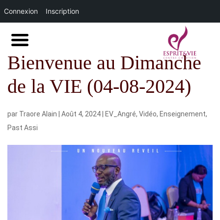
Connexion
Inscription
Bienvenue au Dimanche
de la VIE (04-08-2024)
par
Traore Alain
|
Août 4, 2024
|
EV_Angré
,
Vidéo
,
Enseignement
,
Past Assi