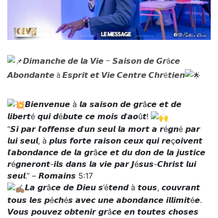
𝘿𝙞𝙢𝙖𝙣𝙘𝙝𝙚 𝙙𝙚 𝙡𝙖 𝙑𝙞𝙚 – 𝙎𝙖𝙞𝙨𝙤𝙣 𝙙𝙚 𝙂𝙧â𝙘𝙚
𝘼𝙗𝙤𝙣𝙙𝙖𝙣𝙩𝙚 à 𝙀𝙨𝙥𝙧𝙞𝙩 𝙚𝙩 𝙑𝙞𝙚 𝘾𝙚𝙣𝙩𝙧𝙚 𝘾𝙝𝙧é𝙩𝙞𝙚𝙣
𝘽𝙞𝙚𝙣𝙫𝙚𝙣𝙪𝙚 à 𝙡𝙖 𝙨𝙖𝙞𝙨𝙤𝙣 𝙙𝙚 𝙜𝙧â𝙘𝙚 𝙚𝙩 𝙙𝙚
𝙡𝙞𝙗𝙚𝙧𝙩é 𝙦𝙪𝙞 𝙙é𝙗𝙪𝙩𝙚 𝙘𝙚 𝙢𝙤𝙞𝙨 𝙙’𝙖𝙤û𝙩!
“𝙎𝙞 𝙥𝙖𝙧 𝙡’𝙤𝙛𝙛𝙚𝙣𝙨𝙚 𝙙’𝙪𝙣 𝙨𝙚𝙪𝙡 𝙡𝙖 𝙢𝙤𝙧𝙩 𝙖 𝙧é𝙜𝙣é 𝙥𝙖𝙧
𝙡𝙪𝙞 𝙨𝙚𝙪𝙡, à 𝙥𝙡𝙪𝙨 𝙛𝙤𝙧𝙩𝙚 𝙧𝙖𝙞𝙨𝙤𝙣 𝙘𝙚𝙪𝙭 𝙦𝙪𝙞 𝙧𝙚ç𝙤𝙞𝙫𝙚𝙣𝙩
𝙡’𝙖𝙗𝙤𝙣𝙙𝙖𝙣𝙘𝙚 𝙙𝙚 𝙡𝙖 𝙜𝙧â𝙘𝙚 𝙚𝙩 𝙙𝙪 𝙙𝙤𝙣 𝙙𝙚 𝙡𝙖 𝙟𝙪𝙨𝙩𝙞𝙘𝙚
𝙧é𝙜𝙣𝙚𝙧𝙤𝙣𝙩-𝙞𝙡𝙨 𝙙𝙖𝙣𝙨 𝙡𝙖 𝙫𝙞𝙚 𝙥𝙖𝙧 𝙅é𝙨𝙪𝙨-𝘾𝙝𝙧𝙞𝙨𝙩 𝙡𝙪𝙞
𝙨𝙚𝙪𝙡.” – 𝙍𝙤𝙢𝙖𝙞𝙣𝙨 5:17
𝙇𝙖 𝙜𝙧â𝙘𝙚 𝙙𝙚 𝘿𝙞𝙚𝙪 𝙨’é𝙩𝙚𝙣𝙙 à 𝙩𝙤𝙪𝙨, 𝙘𝙤𝙪𝙫𝙧𝙖𝙣𝙩
𝙩𝙤𝙪𝙨 𝙡𝙚𝙨 𝙥é𝙘𝙝é𝙨 𝙖𝙫𝙚𝙘 𝙪𝙣𝙚 𝙖𝙗𝙤𝙣𝙙𝙖𝙣𝙘𝙚 𝙞𝙡𝙡𝙞𝙢𝙞𝙩é𝙚.
𝙑𝙤𝙪𝙨 𝙥𝙤𝙪𝙫𝙚𝙯 𝙤𝙗𝙩𝙚𝙣𝙞𝙧 𝙜𝙧â𝙘𝙚 𝙚𝙣 𝙩𝙤𝙪𝙩𝙚𝙨 𝙘𝙝𝙤𝙨𝙚𝙨