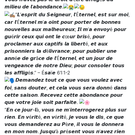
𝙢𝙞𝙡𝙞𝙚𝙪 𝙙𝙚 𝙡’𝙖𝙗𝙤𝙣𝙙𝙖𝙣𝙘𝙚.
“𝙇’𝙚𝙨𝙥𝙧𝙞𝙩 𝙙𝙪 𝙎𝙚𝙞𝙜𝙣𝙚𝙪𝙧, 𝙡’É𝙩𝙚𝙧𝙣𝙚𝙡, 𝙚𝙨𝙩 𝙨𝙪𝙧 𝙢𝙤𝙞,
𝙘𝙖𝙧 𝙡’É𝙩𝙚𝙧𝙣𝙚𝙡 𝙢’𝙖 𝙤𝙞𝙣𝙩 𝙥𝙤𝙪𝙧 𝙥𝙤𝙧𝙩𝙚𝙧 𝙙𝙚 𝙗𝙤𝙣𝙣𝙚𝙨
𝙣𝙤𝙪𝙫𝙚𝙡𝙡𝙚𝙨 𝙖𝙪𝙭 𝙢𝙖𝙡𝙝𝙚𝙪𝙧𝙚𝙪𝙭; 𝙄𝙡 𝙢’𝙖 𝙚𝙣𝙫𝙤𝙮é 𝙥𝙤𝙪𝙧
𝙜𝙪é𝙧𝙞𝙧 𝙘𝙚𝙪𝙭 𝙦𝙪𝙞 𝙤𝙣𝙩 𝙡𝙚 𝙘œ𝙪𝙧 𝙗𝙧𝙞𝙨é, 𝙥𝙤𝙪𝙧
𝙥𝙧𝙤𝙘𝙡𝙖𝙢𝙚𝙧 𝙖𝙪𝙭 𝙘𝙖𝙥𝙩𝙞𝙛𝙨 𝙡𝙖 𝙡𝙞𝙗𝙚𝙧𝙩é, 𝙚𝙩 𝙖𝙪𝙭
𝙥𝙧𝙞𝙨𝙤𝙣𝙣𝙞𝙚𝙧𝙨 𝙡𝙖 𝙙é𝙡𝙞𝙫𝙧𝙖𝙣𝙘𝙚; 𝙥𝙤𝙪𝙧 𝙥𝙪𝙗𝙡𝙞𝙚𝙧 𝙪𝙣𝙚
𝙖𝙣𝙣é𝙚 𝙙𝙚 𝙜𝙧â𝙘𝙚 𝙙𝙚 𝙡’É𝙩𝙚𝙧𝙣𝙚𝙡, 𝙚𝙩 𝙪𝙣 𝙟𝙤𝙪𝙧 𝙙𝙚
𝙫𝙚𝙣𝙜𝙚𝙖𝙣𝙘𝙚 𝙙𝙚 𝙣𝙤𝙩𝙧𝙚 𝘿𝙞𝙚𝙪; 𝙥𝙤𝙪𝙧 𝙘𝙤𝙣𝙨𝙤𝙡𝙚𝙧 𝙩𝙤𝙪𝙨
𝙡𝙚𝙨 𝙖𝙛𝙛𝙡𝙞𝙜é𝙨.” – É𝙨𝙖ï𝙚 61:1-2
𝘿𝙚𝙢𝙖𝙣𝙙𝙚𝙯 𝙩𝙤𝙪𝙩 𝙘𝙚 𝙦𝙪𝙚 𝙫𝙤𝙪𝙨 𝙫𝙤𝙪𝙡𝙚𝙯 𝙖𝙫𝙚𝙘
𝙛𝙤𝙞, 𝙨𝙖𝙣𝙨 𝙙𝙤𝙪𝙩𝙚𝙧, 𝙚𝙩 𝙘𝙚𝙡𝙖 𝙫𝙤𝙪𝙨 𝙨𝙚𝙧𝙖 𝙙𝙤𝙣𝙣é 𝙙𝙖𝙣𝙨
𝙘𝙚𝙩𝙩𝙚 𝙨𝙖𝙞𝙨𝙤𝙣. 𝙍𝙚𝙘𝙚𝙫𝙚𝙯 𝙘𝙚𝙩𝙩𝙚 𝙖𝙗𝙤𝙣𝙙𝙖𝙣𝙘𝙚 𝙥𝙤𝙪𝙧
𝙦𝙪𝙚 𝙫𝙤𝙩𝙧𝙚 𝙟𝙤𝙞𝙚 𝙨𝙤𝙞𝙩 𝙥𝙖𝙧𝙛𝙖𝙞𝙩𝙚.
“𝙀𝙣 𝙘𝙚 𝙟𝙤𝙪𝙧-𝙡à, 𝙫𝙤𝙪𝙨 𝙣𝙚 𝙢’𝙞𝙣𝙩𝙚𝙧𝙧𝙤𝙜𝙚𝙧𝙚𝙯 𝙥𝙡𝙪𝙨 𝙨𝙪𝙧
𝙧𝙞𝙚𝙣. 𝙀𝙣 𝙫é𝙧𝙞𝙩é, 𝙚𝙣 𝙫é𝙧𝙞𝙩é, 𝙟𝙚 𝙫𝙤𝙪𝙨 𝙡𝙚 𝙙𝙞𝙨, 𝙘𝙚 𝙦𝙪𝙚
𝙫𝙤𝙪𝙨 𝙙𝙚𝙢𝙖𝙣𝙙𝙚𝙧𝙚𝙯 𝙖𝙪 𝙋è𝙧𝙚, 𝙞𝙡 𝙫𝙤𝙪𝙨 𝙡𝙚 𝙙𝙤𝙣𝙣𝙚𝙧𝙖
𝙚𝙣 𝙢𝙤𝙣 𝙣𝙤𝙢. 𝙅𝙪𝙨𝙦𝙪’à 𝙥𝙧é𝙨𝙚𝙣𝙩 𝙫𝙤𝙪𝙨 𝙣’𝙖𝙫𝙚𝙯 𝙧𝙞𝙚𝙣