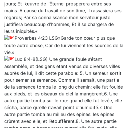
jours; Et l’œuvre de l’Éternel prospérera entre ses
mains. A cause du travail de son âme, il rassasiera ses
regards; Par sa connaissance mon serviteur juste
justifiera beaucoup d’hommes, Et il se chargera de
leurs iniquités.«
‭‭Proverbes‬ ‭4‬:‭23‬ ‭LSG‬‬»Garde ton cœur plus que
toute autre chose, Car de lui viennent les sources de la
vie.«
Luc 8:4-8(LSG) Une grande foule s’étant
assemblée, et des gens étant venus de diverses villes
auprès de lui, il dit cette parabole: 5. Un semeur sortit
pour semer sa semence. Comme il semait, une partie
de la semence tomba le long du chemin: elle fut foulée
aux pieds, et les oiseaux du ciel la mangèrent.6. Une
autre partie tomba sur le roc: quand elle fut levée, elle
sécha, parce qu’elle n’avait point d’humidité.7. Une
autre partie tomba au milieu des épines: les épines
crûrent avec elle, et l’étouffèrent.8. Une autre partie