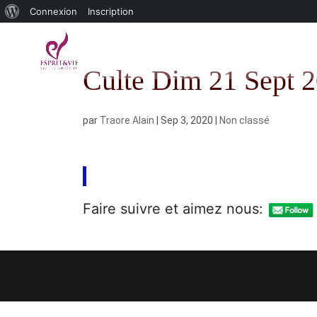
À
Connexion
Inscription
propos
de
Culte Dim 21 Sept 
WordPress
par
Traore Alain
|
Sep 3, 2020
|
Non classé
Faire suivre et aimez nous: