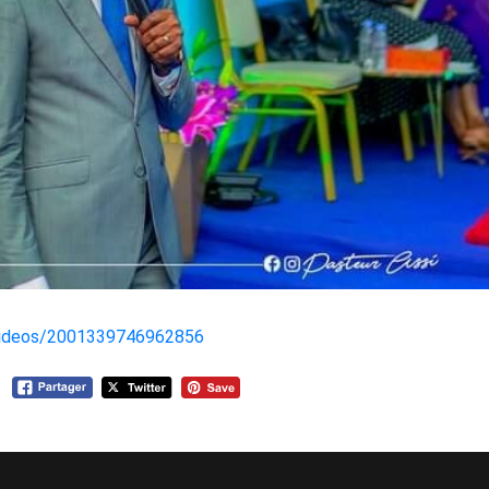
/videos/2001339746962856