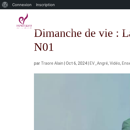
À
Connexion
Inscription
propos
de
Dimanche de vie : L
WordPress
N01
par
Traore Alain
|
Oct 6, 2024
|
EV_Angré
,
Vidéo
,
Ens