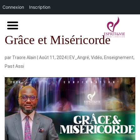
Connexion
Inscription
Grâce et Miséricorde
par
Traore Alain
|
Août 11, 2024
|
EV_Angré
,
Vidéo
,
Enseignement
,
Past Assi