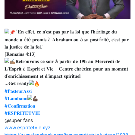
´𝐄𝐧 𝐞𝐟𝐟𝐞𝐭, 𝐜𝐞 𝐧’𝐞𝐬𝐭 𝐩𝐚𝐬 𝐩𝐚𝐫 𝐥𝐚 𝐥𝐨𝐢 𝐪𝐮𝐞 𝐥’𝐡é𝐫𝐢𝐭𝐚𝐠𝐞 𝐝𝐮
𝐦𝐨𝐧𝐝𝐞 𝐚 é𝐭é 𝐩𝐫𝐨𝐦𝐢𝐬 à 𝐀𝐛𝐫𝐚𝐡𝐚𝐦 𝐨𝐮 à 𝐬𝐚 𝐩𝐨𝐬𝐭é𝐫𝐢𝐭é, 𝐜’𝐞𝐬𝐭 𝐩𝐚𝐫
𝐥𝐚 𝐣𝐮𝐬𝐭𝐢𝐜𝐞 𝐝𝐞 𝐥𝐚 𝐟𝐨𝐢.’
[𝐑𝐨𝐦𝐚𝐢𝐧𝐬 𝟒:𝟏𝟑]
𝐑𝐞𝐭𝐫𝐨𝐮𝐯𝐨𝐧𝐬 𝐜𝐞 𝐬𝐨𝐢𝐫 à 𝐩𝐚𝐫𝐭𝐢𝐫 𝐝𝐞 𝟏𝟗𝐡 𝐚𝐮 𝐌𝐞𝐫𝐜𝐫𝐞𝐝𝐢 𝐝𝐞
𝐋’𝐄𝐬𝐩𝐫𝐢𝐭 à 𝐄𝐬𝐩𝐫𝐢𝐭 𝐞𝐭 𝐕𝐢𝐞 – 𝐂𝐞𝐧𝐭𝐫𝐞 𝐜𝐡𝐫é𝐭𝐢𝐞𝐧 𝐩𝐨𝐮𝐫 𝐮𝐧 𝐦𝐨𝐦𝐞𝐧𝐭
𝐝’𝐞𝐧𝐫𝐢𝐜𝐡𝐢𝐬𝐬𝐞𝐦𝐞𝐧𝐭 𝐞𝐭 𝐝’𝐢𝐦𝐩𝐚𝐜𝐭 𝐬𝐩𝐢𝐫𝐢𝐭𝐮𝐞𝐥
…𝐆𝐞𝐭 𝐫𝐞𝐚𝐝𝐲
#𝐏𝐚𝐬𝐭𝐞𝐮𝐫𝐀𝐬𝐬𝐢
#𝐋𝐚𝐦𝐛𝐚𝐧𝐨
#𝐂𝐨𝐧𝐟𝐢𝐫𝐦𝐚𝐭𝐢𝐨𝐧
#𝐄𝐒𝐏𝐑𝐈𝐓𝐄𝐓𝐕𝐈𝐄
@super fans
www.espritetvie.xyz