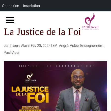
Connexion
Inscription
La Justice de la Foi
par
Traore Alain
|
Fév 28, 2024
|
EV_Angré
,
Vidéo
,
Enseignement
,
Past Assi