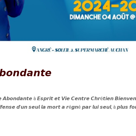
𝙗𝙤𝙣𝙙𝙖𝙣𝙩𝙚
 𝘼𝙗𝙤𝙣𝙙𝙖𝙣𝙩𝙚 à 𝙀𝙨𝙥𝙧𝙞𝙩 𝙚𝙩 𝙑𝙞𝙚 𝘾𝙚𝙣𝙩𝙧𝙚 𝘾𝙝𝙧é𝙩𝙞𝙚𝙣 𝘽𝙞𝙚𝙣𝙫𝙚𝙣
𝙛𝙚𝙣𝙨𝙚 𝙙'𝙪𝙣 𝙨𝙚𝙪𝙡 𝙡𝙖 𝙢𝙤𝙧𝙩 𝙖 𝙧é𝙜𝙣é 𝙥𝙖𝙧 𝙡𝙪𝙞 𝙨𝙚𝙪𝙡, à 𝙥𝙡𝙪𝙨 𝙛𝙤