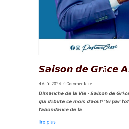
𝙎𝙖𝙞𝙨𝙤𝙣 𝙙𝙚 𝙂𝙧â𝙘𝙚 
4 Août 2024
| 0 Commentaire
𝘿𝙞𝙢𝙖𝙣𝙘𝙝𝙚 𝙙𝙚 𝙡𝙖 𝙑𝙞𝙚 - 𝙎𝙖𝙞𝙨𝙤𝙣 𝙙𝙚 𝙂𝙧â𝙘𝙚
𝙦𝙪𝙞 𝙙é𝙗𝙪𝙩𝙚 𝙘𝙚 𝙢𝙤𝙞𝙨 𝙙'𝙖𝙤û𝙩! "𝙎𝙞 𝙥𝙖𝙧 𝙡'𝙤𝙛
𝙡'𝙖𝙗𝙤𝙣𝙙𝙖𝙣𝙘𝙚 𝙙𝙚 𝙡𝙖...
lire plus