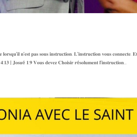
i
𝐥𝐨𝐫𝐬𝐪𝐮’𝐢𝐥 𝐧’𝐞𝐬𝐭 𝐩𝐚𝐬 𝐬𝐨𝐮𝐬 𝐢𝐧𝐬𝐭𝐫𝐮𝐜𝐭𝐢𝐨𝐧. 𝐋’𝐢𝐧𝐬𝐭𝐫𝐮𝐜𝐭𝐢𝐨𝐧 𝐯𝐨𝐮𝐬 𝐜𝐨𝐧𝐧𝐞𝐜𝐭
 𝟒:𝟏𝟑 | 𝐉𝐨𝐬𝐮é 𝟏:𝟗 𝐕𝐨𝐮𝐬 𝐝𝐞𝐯𝐞𝐳 𝐂𝐡𝐨𝐢𝐬𝐢𝐫 𝐫é𝐬𝐨𝐥𝐮𝐦𝐞𝐧𝐭 𝐥’𝐢𝐧𝐬𝐭𝐫𝐮𝐜𝐭𝐢𝐨𝐧...