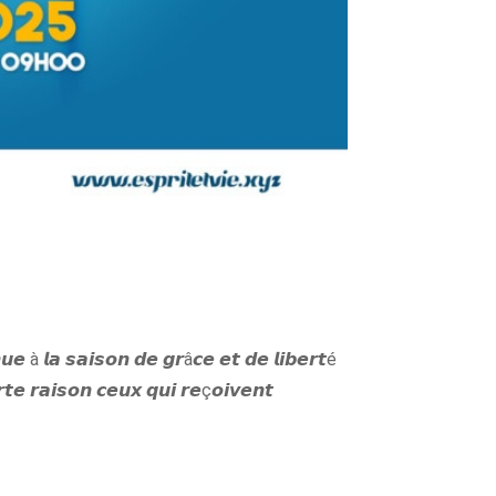
𝙚 à 𝙡𝙖 𝙨𝙖𝙞𝙨𝙤𝙣 𝙙𝙚 𝙜𝙧â𝙘𝙚 𝙚𝙩 𝙙𝙚 𝙡𝙞𝙗𝙚𝙧𝙩é
𝙩𝙚 𝙧𝙖𝙞𝙨𝙤𝙣 𝙘𝙚𝙪𝙭 𝙦𝙪𝙞 𝙧𝙚ç𝙤𝙞𝙫𝙚𝙣𝙩