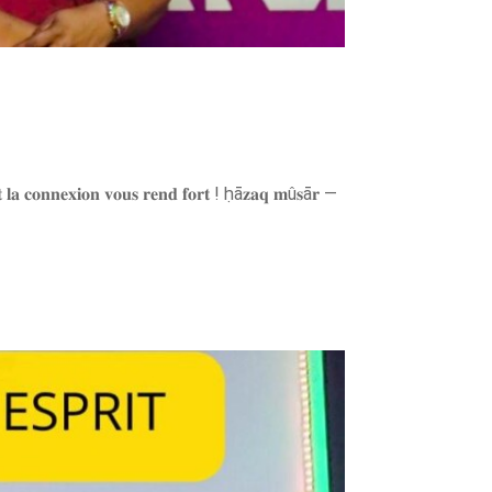
𝐞. 𝐄𝐭 𝐥𝐚 𝐜𝐨𝐧𝐧𝐞𝐱𝐢𝐨𝐧 𝐯𝐨𝐮𝐬 𝐫𝐞𝐧𝐝 𝐟𝐨𝐫𝐭 ! ḥā𝐳𝐚𝐪 𝐦û𝐬ā𝐫 —