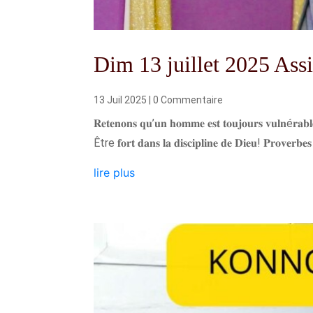
Dim 13 juillet 2025 Ass
13 Juil 2025
| 0 Commentaire
𝐑𝐞𝐭𝐞𝐧𝐨𝐧𝐬 𝐪𝐮’𝐮𝐧 𝐡𝐨𝐦𝐦𝐞 𝐞𝐬𝐭 𝐭𝐨𝐮𝐣𝐨𝐮𝐫𝐬 𝐯𝐮𝐥𝐧é𝐫𝐚𝐛𝐥𝐞 
Être 𝐟𝐨𝐫𝐭 𝐝𝐚𝐧𝐬 𝐥𝐚 𝐝𝐢𝐬𝐜𝐢𝐩𝐥𝐢𝐧𝐞 𝐝𝐞 𝐃𝐢𝐞𝐮! 𝐏𝐫𝐨𝐯𝐞𝐫𝐛𝐞𝐬
lire plus