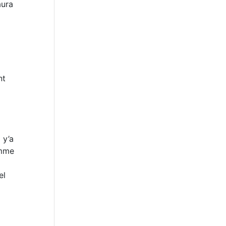
aura
nt
 y’a
omme
el