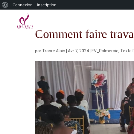
À
Connexion
Inscription
propos
de
Comment faire trava
WordPress
par
Traore Alain
|
Avr 7, 2024
|
EV_Palmeraie
,
Texte 