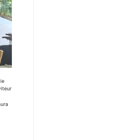
ie
iteur
aura