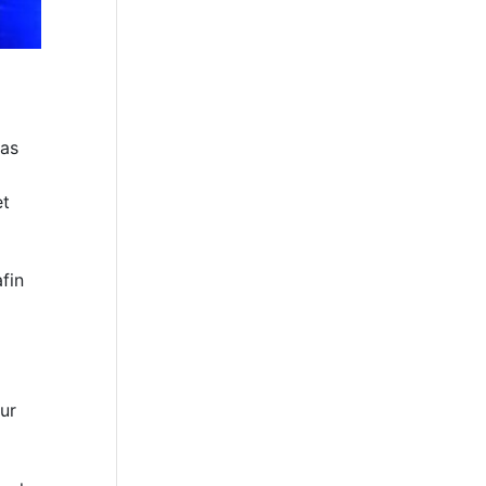
pas
et
fin
ur