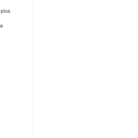
 plus
la