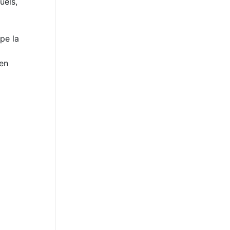
uels,
pe la
 en