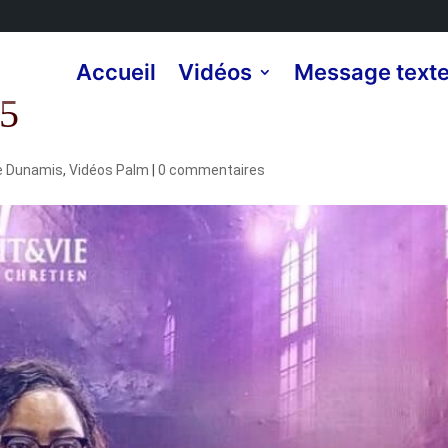
Accueil
Vidéos
Message text
25
e Dunamis
,
Vidéos Palm
|
0 commentaires