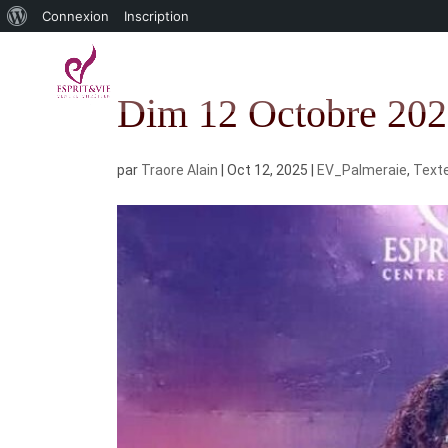
À
Connexion
Inscription
propos
de
Dim 12 Octobre 20
WordPress
par
Traore Alain
|
Oct 12, 2025
|
EV_Palmeraie
,
Text