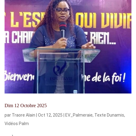
Dim 12 Octobre 2025
par
Traore Alain
|
Oct 12, 2025
|
EV_Palmeraie
,
Texte Dunamis
,
Vidéos Palm