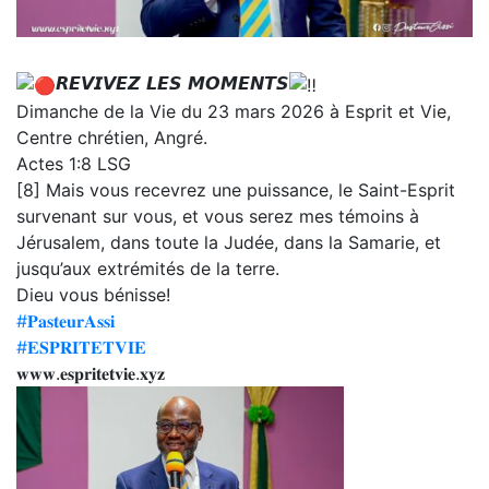
𝙍𝙀𝙑𝙄𝙑𝙀𝙕 𝙇𝙀𝙎 𝙈𝙊𝙈𝙀𝙉𝙏𝙎
Dimanche de la Vie du 23 mars 2026 à Esprit et Vie,
Centre chrétien, Angré.
Actes 1:8 LSG
[8] Mais vous recevrez une puissance, le Saint-Esprit
survenant sur vous, et vous serez mes témoins à
Jérusalem, dans toute la Judée, dans la Samarie, et
jusqu’aux extrémités de la terre.
Dieu vous bénisse!
#𝐏𝐚𝐬𝐭𝐞𝐮𝐫𝐀𝐬𝐬𝐢
#𝐄𝐒𝐏𝐑𝐈𝐓𝐄𝐓𝐕𝐈𝐄
𝐰𝐰𝐰.𝐞𝐬𝐩𝐫𝐢𝐭𝐞𝐭𝐯𝐢𝐞.𝐱𝐲𝐳