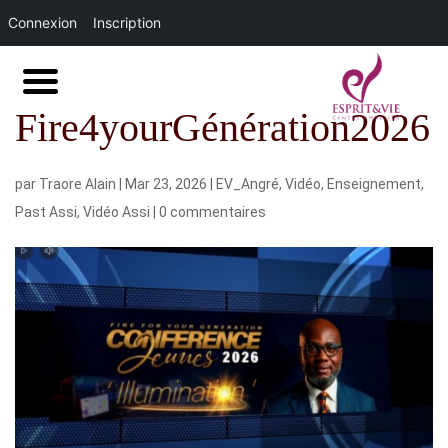
Connexion
Inscription
Fire4yourGénération2026
par
Traore Alain
|
Mar 23, 2026
|
EV_Angré
,
Vidéo
,
Enseignement
,
Past Assi
,
Vidéo Assi
|
0 commentaires