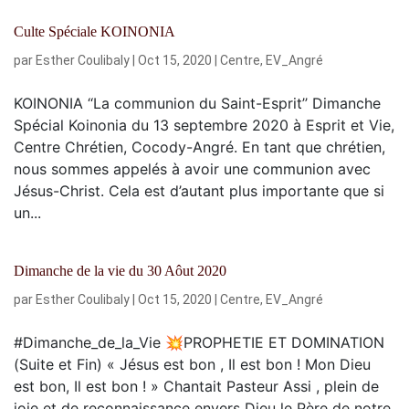
Culte Spéciale KOINONIA
par
Esther Coulibaly
|
Oct 15, 2020
|
Centre
,
EV_Angré
KOINONIA ‘‘La communion du Saint-Esprit’’ Dimanche
Spécial Koinonia du 13 septembre 2020 à Esprit et Vie,
Centre Chrétien, Cocody-Angré. En tant que chrétien,
nous sommes appelés à avoir une communion avec
Jésus-Christ. Cela est d’autant plus importante que si
un...
Dimanche de la vie du 30 Aôut 2020
par
Esther Coulibaly
|
Oct 15, 2020
|
Centre
,
EV_Angré
#Dimanche_de_la_Vie 💥PROPHETIE ET DOMINATION
(Suite et Fin) « Jésus est bon , Il est bon ! Mon Dieu
est bon, Il est bon ! » Chantait Pasteur Assi , plein de
joie et de reconnaissance envers Dieu le Père de notre