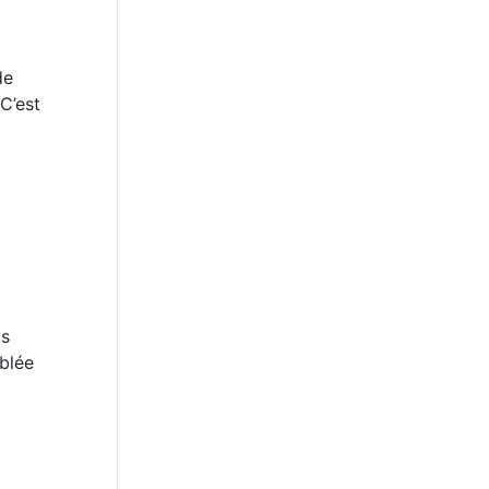
de
C’est
us
mblée