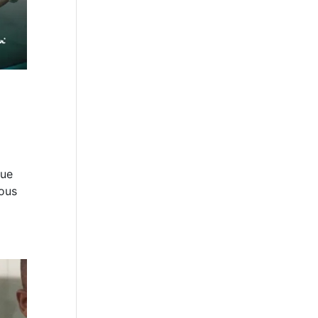
que
nous