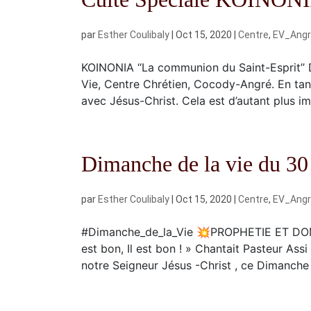
par
Esther Coulibaly
|
Oct 15, 2020
|
Centre
,
EV_Ang
KOINONIA ‘‘La communion du Saint-Esprit’’
Vie, Centre Chrétien, Cocody-Angré. En ta
avec Jésus-Christ. Cela est d’autant plus im
Dimanche de la vie du 3
par
Esther Coulibaly
|
Oct 15, 2020
|
Centre
,
EV_Ang
#Dimanche_de_la_Vie 💥PROPHETIE ET DOMINA
est bon, Il est bon ! » Chantait Pasteur Ass
notre Seigneur Jésus -Christ , ce Dimanche