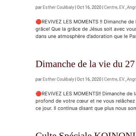
par
Esther Coulibaly
|
Oct 16, 2020
|
Centre
,
EV_Ang
🔴REVIVEZ LES MOMENTS !! Dimanche de la
grâce! Que la grâce de Jésus soit avec vous
dans une atmosphère d’adoration que le Pas
Dimanche de la vie du 2
par
Esther Coulibaly
|
Oct 16, 2020
|
Centre
,
EV_Ang
🔴REVIVEZ LES MOMENTS!! Dimanche de la 
profond de votre cœur et ne vous relâchez p
ce jour. Il continua disant que plus nous so
Culte Spéciale KOINON