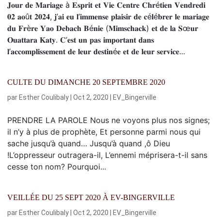
𝐉𝐨𝐮𝐫 𝐝𝐞 𝐌𝐚𝐫𝐢𝐚𝐠𝐞 à 𝐄𝐬𝐩𝐫𝐢𝐭 𝐞𝐭 𝐕𝐢𝐞 𝐂𝐞𝐧𝐭𝐫𝐞 𝐂𝐡𝐫é𝐭𝐢𝐞𝐧 𝐕𝐞𝐧𝐝𝐫𝐞𝐝𝐢
𝟎𝟐 𝐚𝐨û𝐭 𝟐𝟎𝟐𝟒, 𝐣’𝐚𝐢 𝐞𝐮 𝐥’𝐢𝐦𝐦𝐞𝐧𝐬𝐞 𝐩𝐥𝐚𝐢𝐬𝐢𝐫 𝐝𝐞 𝐜é𝐥é𝐛𝐫𝐞𝐫 𝐥𝐞 𝐦𝐚𝐫𝐢𝐚𝐠𝐞
𝐝𝐮 𝐅𝐫è𝐫𝐞 𝐘𝐚𝐨 𝐃𝐞𝐛𝐚𝐜𝐡 𝐁é𝐧𝐢𝐞 (𝐌𝐢𝐦𝐬𝐜𝐡𝐚𝐜𝐤) 𝐞𝐭 𝐝𝐞 𝐥𝐚 𝐒œ𝐮𝐫
𝐎𝐮𝐚𝐭𝐭𝐚𝐫𝐚 𝐊𝐚𝐭𝐲. 𝐂’𝐞𝐬𝐭 𝐮𝐧 𝐩𝐚𝐬 𝐢𝐦𝐩𝐨𝐫𝐭𝐚𝐧𝐭 𝐝𝐚𝐧𝐬
𝐥’𝐚𝐜𝐜𝐨𝐦𝐩𝐥𝐢𝐬𝐬𝐞𝐦𝐞𝐧𝐭 𝐝𝐞 𝐥𝐞𝐮𝐫 𝐝𝐞𝐬𝐭𝐢𝐧é𝐞 𝐞𝐭 𝐝𝐞 𝐥𝐞𝐮𝐫 𝐬𝐞𝐫𝐯𝐢𝐜𝐞...
CULTE DU DIMANCHE 20 SEPTEMBRE 2020
par
Esther Coulibaly
|
Oct 2, 2020
|
EV_Bingerville
PRENDRE LA PAROLE Nous ne voyons plus nos signes;
il n’y à plus de prophète, Et personne parmi nous qui
sache jusqu’à quand… Jusqu’à quand ,ô Dieu
!L’oppresseur outragera-il, L’ennemi méprisera-t-il sans
cesse ton nom? Pourquoi...
VEILLÉE DU 25 SEPT 2020 À EV-BINGERVILLE
par
Esther Coulibaly
|
Oct 2, 2020
|
EV_Bingerville