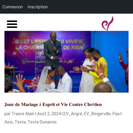
Connexion
Inscription
𝐉𝐨𝐮𝐫 𝐝𝐞 𝐌𝐚𝐫𝐢𝐚𝐠𝐞 à 𝐄𝐬𝐩𝐫𝐢𝐭 𝐞𝐭 𝐕𝐢𝐞 𝐂𝐞𝐧𝐭𝐫𝐞 𝐂𝐡𝐫é𝐭𝐢𝐞𝐧
par
Traore Alain
|
Août 2, 2024
|
EV_Angré
,
EV_Bingerville
,
Past
Assi
,
Texte
,
Texte Dunamis