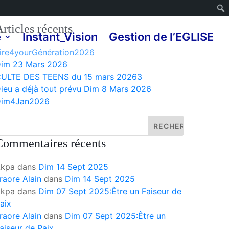
rticles récents
e
Instant_Vision
Gestion de l’EGLISE
ire4yourGénération2026
im 23 Mars 2026
ULTE DES TEENS du 15 mars 20263
ieu a déjà tout prévu Dim 8 Mars 2026
Dim4Jan2026
Commentaires récents
Akpa
dans
Dim 14 Sept 2025
raore Alain
dans
Dim 14 Sept 2025
Akpa
dans
Dim 07 Sept 2025:Être un Faiseur de
aix
raore Alain
dans
Dim 07 Sept 2025:Être un
aiseur de Paix