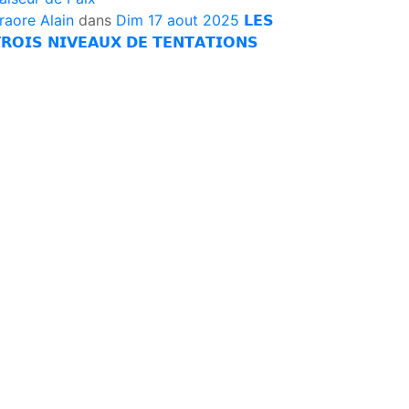
raore Alain
dans
Dim 17 aout 2025 𝗟𝗘𝗦
𝗥𝗢𝗜𝗦 𝗡𝗜𝗩𝗘𝗔𝗨𝗫 𝗗𝗘 𝗧𝗘𝗡𝗧𝗔𝗧𝗜𝗢𝗡𝗦