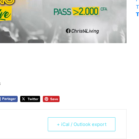
T

s
+ iCal / Outlook export