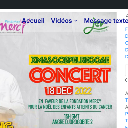
A
Accueil
Vidéos
Message text
F
D
C
D
T
P
T
F