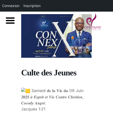
Connexion
Inscription
Culte des Jeunes
Samedi 𝐝𝐞 𝐥𝐚 𝐕𝐢𝐞 𝐝𝐮 09 Juin
𝟐𝟎𝟐𝟓 𝒂̀ 𝑬𝒔𝒑𝒓𝒊𝒕 𝒆𝒕 𝑽𝒊𝒆 𝑪𝒆𝒏𝒕𝒓𝒆 𝑪𝒉𝒓𝒆́𝒕𝒊𝒆𝒏,
𝑪𝒐𝒄𝒐𝒅𝒚 𝑨𝒏𝒈𝒓𝒆́.
Jacques 1:21