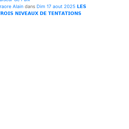
raore Alain
dans
Dim 17 aout 2025 𝗟𝗘𝗦
𝗥𝗢𝗜𝗦 𝗡𝗜𝗩𝗘𝗔𝗨𝗫 𝗗𝗘 𝗧𝗘𝗡𝗧𝗔𝗧𝗜𝗢𝗡𝗦