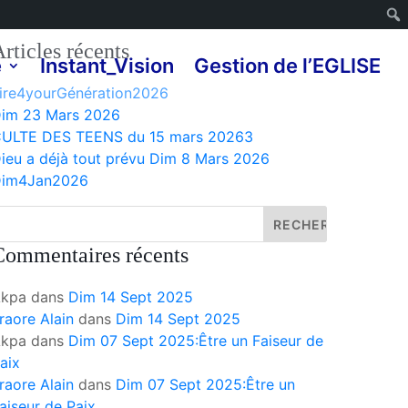
rticles récents
e
Instant_Vision
Gestion de l’EGLISE
ire4yourGénération2026
im 23 Mars 2026
ULTE DES TEENS du 15 mars 20263
ieu a déjà tout prévu Dim 8 Mars 2026
Dim4Jan2026
Commentaires récents
Akpa
dans
Dim 14 Sept 2025
raore Alain
dans
Dim 14 Sept 2025
Akpa
dans
Dim 07 Sept 2025:Être un Faiseur de
aix
raore Alain
dans
Dim 07 Sept 2025:Être un
aiseur de Paix