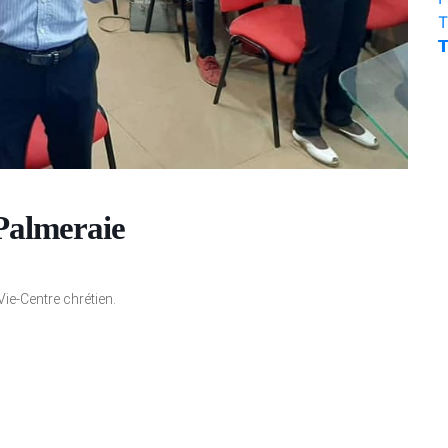
T

Palmeraie
ie-Centre chrétien.