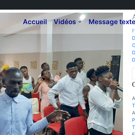
A
Accueil
Vidéos
Message text
F
D
C
D
T
P
T
F